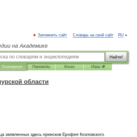
Запомнить сайт
Словарь на свой сайт
RU
едии на Академике
Найти!
Толкования
Переводы
Книги
Игры ⚽
урской области
ца
заявленных
здесь
приисков
Ерофея
Козловского
.