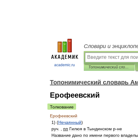
Словари и энциклоп
academic.ru
Топонимический словарь Амурской области
Топонимический словарь Ам
Ерофеевский
Толкование
Ерофеевский
1
) (
Нечаянный
)
руч
. ,
пп
Гилюя
в
Тындинском
р
-
не
Название
дано
по
имени
первого
владель