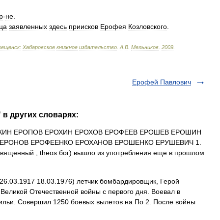
р
-
не
.
ца
заявленных
здесь
приисков
Ерофея
Козловского
.
вещенск:
Хабаровское
книжное
издательство
.
А
.
В
.
Мельников
.
2009
.
Ерофей Павлович
 в других словарях:
КИН ЕРОПОВ ЕРОХИН ЕРОХОВ ЕРОФЕЕВ ЕРОШЕВ ЕРОШИН
ЕРОНОВ ЕРОФЕЕНКО ЕРОХАНОВ ЕРОШЕНКО ЕРУШЕВИЧ 1.
 священный , theos бог) вышло из употребления еще в прошлом
26.03.1917 18.03.1976) летчик бомбардировщик, Герой
 Великой Отечественной войны с первого дня. Воевал в
ильи. Совершил 1250 боевых вылетов на По 2. После войны