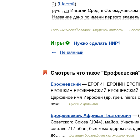
2
) (
Шестой
)
руч
. ,
лп
Ингагли
Сред
.
в
Селемджинском
Название
дано
по
имени
первого
владель
Топонимический
словарь
Амурской
области
. —
Благо
Игры ⚽
Нужно сделать НИР?
Нечаянный
Смотреть что такое "Ерофеевский"
Ерофеевский
— ЕРОГИН ЕРОНИН ЕРОП
ЕРОШКИН ЕРОФЕЕВСКИЙ ЕРОШЕВСКИЙ 
Церковное имя Иерофей (др. греч. hieros
веке …
Русские фамилии
Ерофеевский, Африкан Платонович
— (
Советского Союза (1944), майор. Участник
составе 717 нбап, был командиром эскадр
до… …
Большая биографическая энциклопедия